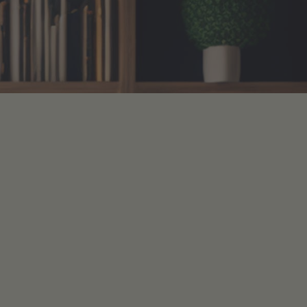
©
Faktory