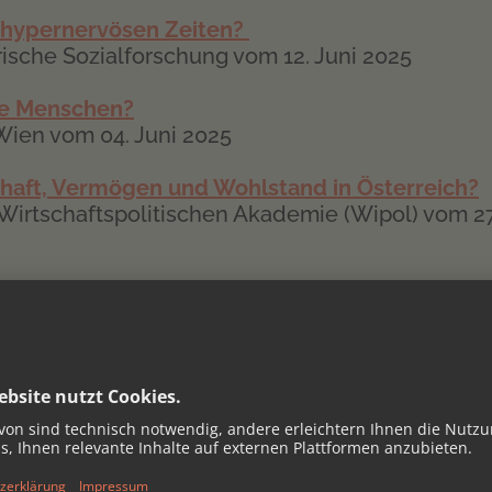
n hypernervösen Zeiten?
orische Sozialforschung vom 12. Juni 2025
ge Menschen?
Wien vom 04. Juni 2025
schaft, Vermögen und Wohlstand in Österreich?
Wirtschaftspolitischen Akademie (Wipol) vom 27
zum Buch „Nach dem Privateigentum?“ und zu
n
"
ien in Kooperation mit dem Beirat für
tpolitische Alternativen (BEIGEWUM) und dem
niversität Wien vom 21. Mai 2025
ung für Alle oder Erziehung fürs Kapital?
c Österreich vom 20. Mai 2025