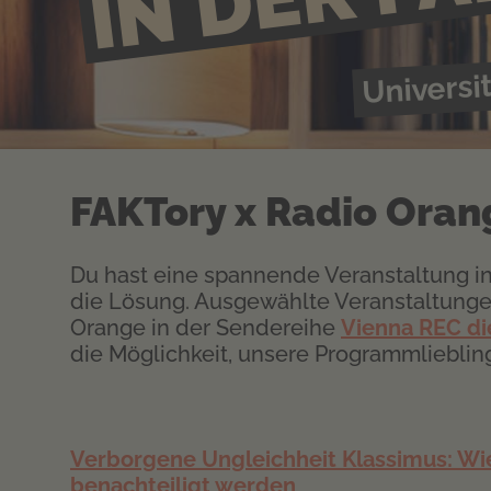
Universi
FAKTory x Radio Oran
Du hast eine spannende Veranstaltung in
die Lösung. Ausgewählte Veranstaltung
Orange in der Sendereihe
Vienna REC di
die Möglichkeit, unsere Programmliebli
Verborgene Ungleichheit Klassimus: Wi
benachteiligt werden