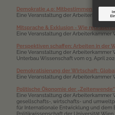
Demokratie 4.0: Mitbestimmen im 21.Ja
Eine Veranstaltung der Arbeiterkammer 
Mitsprache & Exklusion - Wie repräsenta
Eine Veranstaltung der Arbeiterkammer 
Perspektiven schaffen: Arbeiten in der
Eine Veranstaltung der Arbeiterkammer
Unterbau Wissenschaft vom 03. April 20
Demokratisierung der Wirtschaft: Glob
Eine Veranstaltung der Arbeiterkammer 
Politische Ökonomie der „Zeitenwende“
Eine Veranstaltung der Arbeiterkammer W
gesellschafts-, wirtschafts- und umweltp
für Internationale Entwicklung und dem Be
Politikwissenschaft der Universität Wie