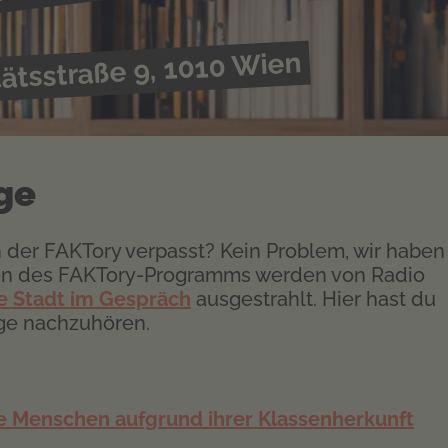
tätsstraße 9, 1010 Wien
ge
 der FAKTory verpasst? Kein Problem, wir haben
en des FAKTory-Programms werden von Radio
e Stadt im Gespräch
ausgestrahlt. Hier hast du
nge nachzuhören.
e Menschen aufgrund ihrer Klassenherkunft