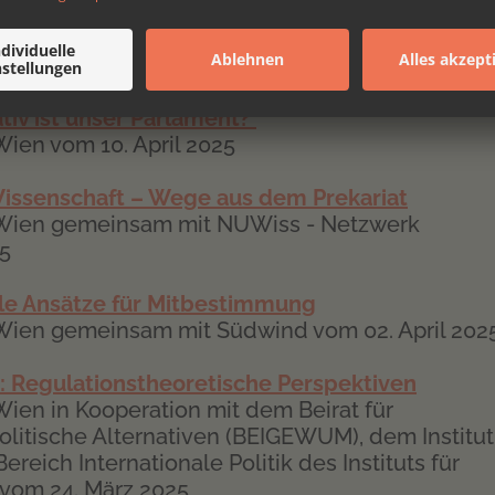
hrhundert
Wien vom 14. Mai 2025
tiv ist unser Parlament?
Wien vom 10. April 2025
 Wissenschaft – Wege aus dem Prekariat
 Wien gemeinsam mit NUWiss - Netzwerk
25
ale Ansätze für Mitbestimmung
Wien gemeinsam mit Südwind vom 02. April 202
: Regulationstheoretische Perspektiven
ien in Kooperation mit dem Beirat für
olitische Alternativen (BEIGEWUM), dem Institut
reich Internationale Politik des Instituts für
n vom 24. März 2025